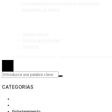
La polarización política frena la recuperación
económica de Europa.
MAPA DEL SITIO
Quiénes somos
Política de Privacidad
Contacto
© 2026 Mundau Noticias. Todos los derechos reservados
CATEGORIAS
Entretenimiento