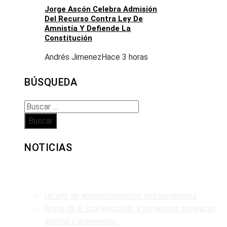
Jorge Ascón Celebra Admisión
Del Recurso Contra Ley De
Amnistía Y Defiende La
Constitución
Andrés Jimenez
Hace 3 horas
BÚSQUEDA
Buscar:
NOTICIAS
ENTRADAS RECIENTES
Un año de acontecimientos extraordinarios
Brote de E. coli vinculado a zanahorias orgánicas:
alertas y prevención