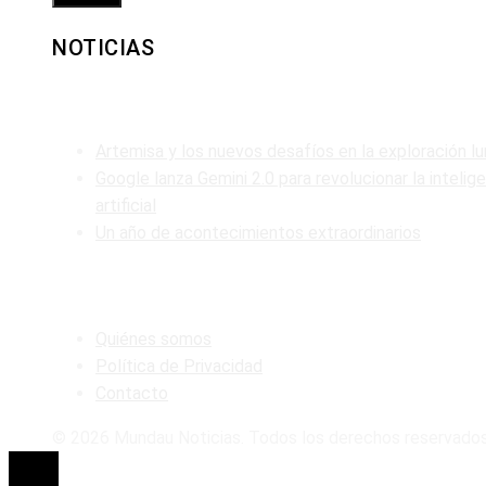
NOTICIAS
ENTRADAS RECIENTES
Artemisa y los nuevos desafíos en la exploración lu
Google lanza Gemini 2.0 para revolucionar la intelig
artificial
Un año de acontecimientos extraordinarios
MAPA DEL SITIO
Quiénes somos
Política de Privacidad
Contacto
© 2026 Mundau Noticias. Todos los derechos reservados