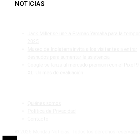
NOTICIAS
ENTRADAS RECIENTES
Jack Miller se une a Pramac Yamaha para la tempo
2025
Museo de Inglaterra invita a los visitantes a entrar
desnudos para aumentar la asistencia
Google se lanza al mercado premium con el Pixel 9
XL: Un mes de evaluación
MAPA DEL SITIO
Quiénes somos
Política de Privacidad
Contacto
© 2026 Mundau Noticias. Todos los derechos reservados