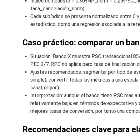
Índice compuesto = 0,30·INP_norm + 0,25·PSC_no
tasa_cancelación_norm)
Cada subíndice se presenta normalizado entre 0 y 1
estadístico, como una regresión asociada a la ret
Caso práctico: comparar un banc
Situación: Banco X muestra PSC transaccional 8
PEC 2/7, RPC no aplica pero tasa de finalización 
Ajustes recomendados: segmentar por tipo de eve
simple), convertir todas las métricas a una escala 
canal, región).
Interpretación: aunque el banco tiene PSC más al
relativamente baja; en términos de expectativa y
mejores tasas de conversión, por tanto una compar
Recomendaciones clave para ela