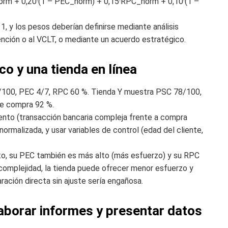
rm + 0,20·(1 – PEC_norm) + 0,15·RPC_norm + 0,10·(1 –
, y los pesos deberían definirse mediante análisis
ención o al VCLT, o mediante un acuerdo estratégico.
o y una tienda en línea
5/100, PEC 4/7, RPC 60 %. Tienda Y muestra PSC 78/100,
de compra 92 %.
nto (transacción bancaria compleja frente a compra
normalizada, y usar variables de control (edad del cliente,
to, su PEC también es más alto (más esfuerzo) y su RPC
 complejidad, la tienda puede ofrecer menor esfuerzo y
ación directa sin ajuste sería engañosa.
borar informes y presentar datos