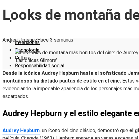
Looks de montaña del
RESPONSABILIDAD SOCIAL
Andrés Jimenez
Hace 3 semanas
Inversiones
Tecnología
Cultura
Responsabilidad social
Desde la icónica Audrey Hepburn hasta el sofisticado Jam
montañosos ha dictado pautas de estilo en el cine.
Estas ve
evidenciando la impecable apariencia de los personajes más me
escarpados.
Audrey Hepburn y el estilo elegante 
Audrey Hepburn
, un ícono del cine clásico, demostró que
el g
película
Charada
(1963), Hepburn aparece en varias escenas al