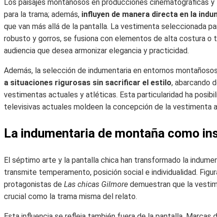
Los paisajes montañosos en producciones cinematográficas y 
para la trama; además,
influyen de manera directa en la ind
que van más allá de la pantalla. La vestimenta seleccionada 
robusto y gorros, se fusiona con elementos de alta costura o t
audiencia que desea armonizar elegancia y practicidad.
Además, la selección de indumentaria en entornos montañosos
a situaciones rigurosas sin sacrificar el estilo
, abarcando 
vestimentas actuales y atléticas. Esta particularidad ha posibi
televisivas actuales moldeen la concepción de la vestimenta 
La indumentaria de montaña como insp
El séptimo arte y la pantalla chica han transformado la indume
transmite temperamento, posición social e individualidad. Fig
protagonistas de
Las chicas Gilmore
demuestran que la vestim
crucial como la trama misma del relato.
Esta influencia se refleja también fuera de la pantalla. Marc