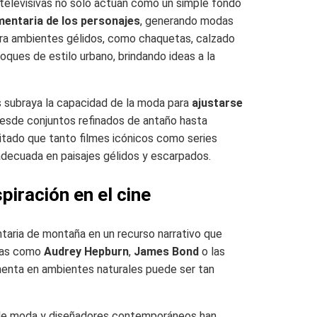
televisivas no solo actúan como un simple fondo
umentaria de los personajes
, generando modas
para ambientes gélidos, como chaquetas, calzado
oques de estilo urbano, brindando ideas a la
 subraya la capacidad de la moda para
ajustarse
desde conjuntos refinados de antaño hasta
litado que tanto filmes icónicos como series
adecuada en paisajes gélidos y escarpados.
iración en el cine
ntaria de montaña en un recurso narrativo que
uras como
Audrey Hepburn
,
James Bond
o las
enta en ambientes naturales puede ser tan
as de moda y diseñadores contemporáneos han