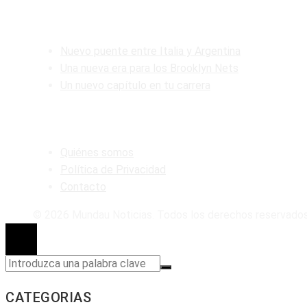
ENTRADAS RECIENTES
Nuevo puente entre Italia y Argentina
Una nueva era para los Brooklyn Nets
Un nuevo capítulo en tu carrera
MAPA DEL SITIO
Quiénes somos
Política de Privacidad
Contacto
© 2026 Mundau Noticias. Todos los derechos reservados
CATEGORIAS