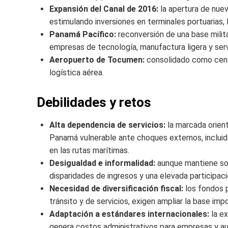
Expansión del Canal de 2016:
la apertura de nue
estimulando inversiones en terminales portuarias, 
Panamá Pacífico:
reconversión de una base milita
empresas de tecnología, manufactura ligera y serv
Aeropuerto de Tocumen:
consolidado como centro
logística aérea.
Debilidades y retos
Alta dependencia de servicios:
la marcada orient
Panamá vulnerable ante choques externos, incluid
en las rutas marítimas.
Desigualdad e informalidad:
aunque mantiene so
disparidades de ingresos y una elevada participaci
Necesidad de diversificación fiscal:
los fondos p
tránsito y de servicios, exigen ampliar la base impo
Adaptación a estándares internacionales:
la ex
genera costos administrativos para empresas y aut