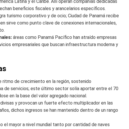
érica Latina y el Caribe. Allí operan compañías dedicadas
vechan beneficios fiscales y arancelarios específicos.
ra turismo corporativo y de ocio; Ciudad de Panamá recibe
n sirve como punto clave de conexiones internacionales,
to.
nales:
áreas como Panamá Pacífico han atraído empresas
rvicios empresariales que buscan infraestructura moderna y
as
 ritmo de crecimiento en la región, sostenido
a de servicios; este último sector solía aportar entre el 70
dose en la base del valor agregado nacional.
divisas y provocan un fuerte efecto multiplicador en las
s años, dichos ingresos se han mantenido dentro de un rango
 el mayor a nivel mundial tanto por cantidad de naves