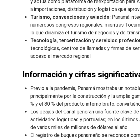
y actúa como plataforma de reexportación para Am
a importaciones, distribución y logística que apro
Turismo, convenciones y aviación:
Panamá integ
numerosos congresos regionales, mientras Tocume
lo que dinamiza el turismo de negocios y de tránsi
Tecnología, tercerización y servicios profesio
tecnológicas, centros de llamadas y firmas de se
acceso al mercado regional.
Información y cifras significativ
Previo a la pandemia, Panamá mostraba un notable
principalmente por la construcción y la amplia gam
% y el 80 % del producto interno bruto, convirtién
Los peajes del Canal generan una fuente clave de 
actividades logísticas y portuarias; en los último
de varios miles de millones de dólares al año.
El registro de buques panameño se reconoce como