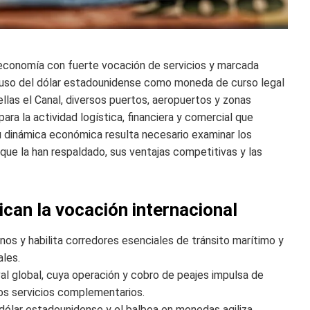
conomía con fuerte vocación de servicios y marcada
el uso del dólar estadounidense como moneda de curso legal
ellas el Canal, diversos puertos, aeropuertos y zonas
ra la actividad logística, financiera y comercial que
u dinámica económica resulta necesario examinar los
 que la han respaldado, sus ventajas competitivas y las
ican la vocación internacional
s y habilita corredores esenciales de tránsito marítimo y
ales.
al global, cuya operación y cobro de peajes impulsa de
sos servicios complementarios.
 dólar estadounidense y el balboa en monedas agiliza