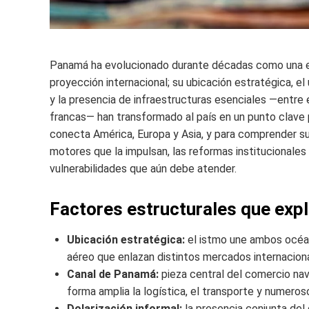
Panamá ha evolucionado durante décadas como una e
proyección internacional; su ubicación estratégica, 
y la presencia de infraestructuras esenciales —entre 
francas— han transformado al país en un punto clave pa
conecta América, Europa y Asia, y para comprender s
motores que la impulsan, las reformas institucionales
vulnerabilidades que aún debe atender.
Factores estructurales que expl
Ubicación estratégica:
el istmo une ambos océano
aéreo que enlazan distintos mercados internacion
Canal de Panamá:
pieza central del comercio nav
forma amplia la logística, el transporte y numero
Dolarización informal:
la presencia conjunta del