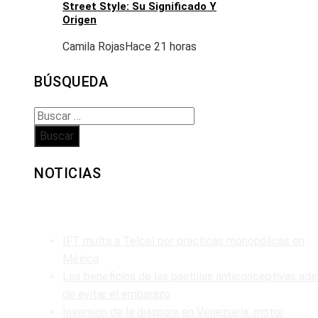
Street Style: Su Significado Y
Origen
Camila Rojas
Hace 21 horas
BÚSQUEDA
Buscar:
NOTICIAS
ENTRADAS RECIENTES
IFT multa a Telcel por prácticas monopólicas en
México
Los beneficios de las pastillas anticonceptivas ad
de evitar el embarazo
Inversión de la diáspora en Venezuela: motor