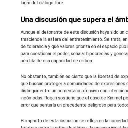
lugar del diálogo libre.
Una discusión que supera el ámb
Aunque el detonante de esta discusión haya sido un 
trasciende la esfera del entretenimiento. Se trata, e
de tolerancia y qué valores prioriza en el espacio pú
para cuestionar el poder, señalar hipocresías y generar 
pérdida de esa capacidad de crítica.
No obstante, también es cierto que la libertad de exp
que buscan proteger a comunidades de expresiones disc
distinguir entre un comentario ofensivo con intencio
incómodas. Rogan sostiene que el caso de Kimmel pert
error que sentaría un precedente peligroso para tod
El impacto de esta discusión se refleja en la socieda
frontera entre la crítica legítima y la censura injusti