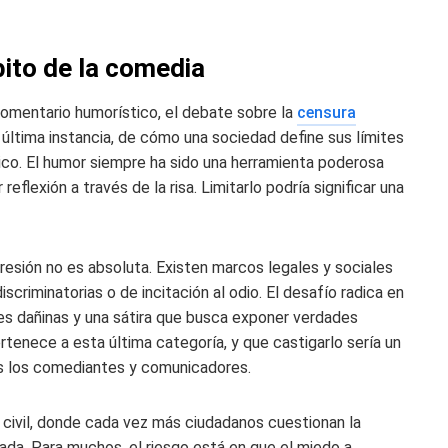
ito de la comedia
comentario humorístico, el debate sobre la
censura
n última instancia, de cómo una sociedad define sus límites
blico. El humor siempre ha sido una herramienta poderosa
reflexión a través de la risa. Limitarlo podría significar una
resión no es absoluta. Existen marcos legales y sociales
riminatorias o de incitación al odio. El desafío radica en
nes dañinas y una sátira que busca exponer verdades
enece a esta última categoría, y que castigarlo sería un
os los comediantes y comunicadores.
d civil, donde cada vez más ciudadanos cuestionan la
ficada. Para muchos, el riesgo está en que el miedo a