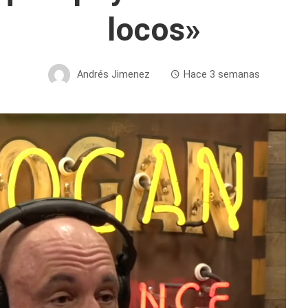
locos»
Andrés Jimenez
Hace 3 semanas