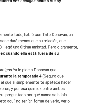
 cuarta vez?
amigos
incluso si soy
amente todo, hablé con Tate Donovan, un
a serie duró menos que su relación, que
, llegó una última amistad. Pero claramente,
 ex cuando ella está fuera de su
amigos
Ya le pide a Donovan que
durante la temporada 4
(Seguro que
n el que si simplemente te apetece hacer
pieron, y por esa química entre ambos
iera preguntado por qué nunca se había
eto aquí: no tenían forma de verlo, verlo,