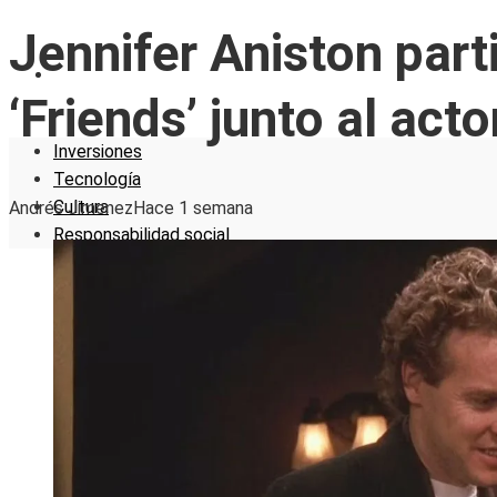
Jennifer Aniston part
RESPONSABILIDAD SOCIAL
‘Friends’ junto al ac
Inversiones
Tecnología
Cultura
Andrés Jimenez
Hace 1 semana
Responsabilidad social