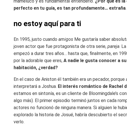
mameluco y es fundamental entenderlo.
¿Por qué es la
perfecto en tu guía, es tan profundamente… extraña
.
no estoy aquí para ti
En 1995, justo cuando
amigos
Me gustaría saber absolut
joven actor que fue protagonista de otra serie,
pareja
. L
empezó a durar tres años… hasta que, finalmente, en 1998
por la adorable que eres,
A nadie le gusta conocer a su
habitación, ¿verdad?
En el caso de Aniston él también era un pecador, porque
interpretará a Joshua.
El interés romántico de Rachel 
estamos en sintonía, es un cliente de Bloomingdale’s co
algo más). El primer episodio terminó juntos en cada rom
actores no funcionó de ninguna manera. Si alguien le hub
explorado la historia de Josué, habría descubierto el secr
verlo.