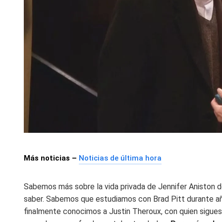
Más noticias –
Noticias de última hora
Sabemos más sobre la vida privada de Jennifer Aniston de
saber. Sabemos que estudiamos con Brad Pitt durante a
finalmente conocimos a Justin Theroux, con quien sigues