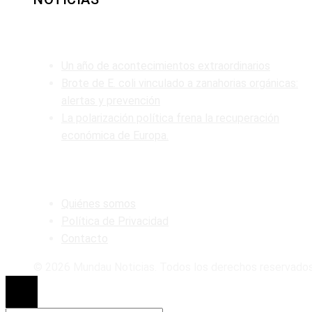
ENTRADAS RECIENTES
Un año de acontecimientos extraordinarios
Brote de E. coli vinculado a zanahorias orgánicas:
alertas y prevención
La polarización política frena la recuperación
económica de Europa.
MAPA DEL SITIO
Quiénes somos
Política de Privacidad
Contacto
© 2026 Mundau Noticias. Todos los derechos reservados