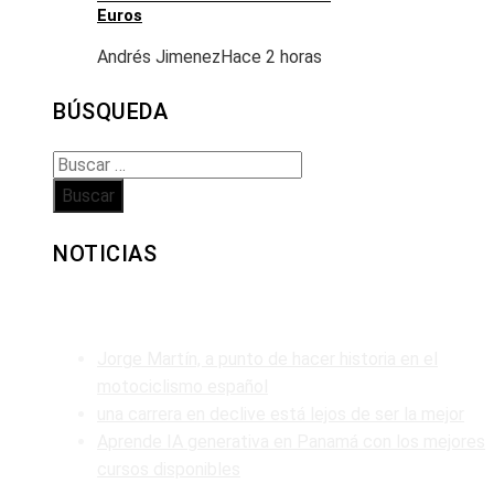
Euros
Andrés Jimenez
Hace 2 horas
BÚSQUEDA
Buscar:
NOTICIAS
ENTRADAS RECIENTES
Jorge Martín, a punto de hacer historia en el
motociclismo español
una carrera en declive está lejos de ser la mejor
Aprende IA generativa en Panamá con los mejores
cursos disponibles