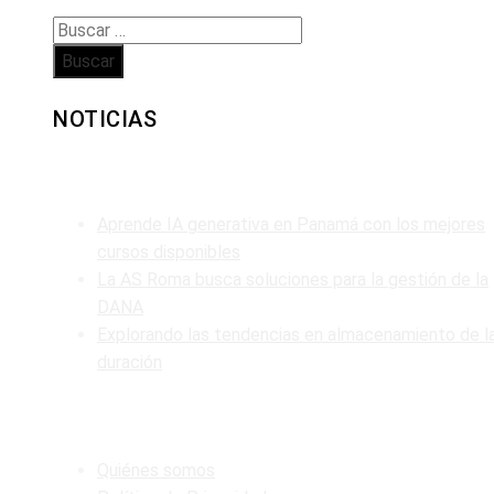
Buscar:
NOTICIAS
ENTRADAS RECIENTES
Aprende IA generativa en Panamá con los mejores
cursos disponibles
La AS Roma busca soluciones para la gestión de la
DANA
Explorando las tendencias en almacenamiento de l
duración
MAPA DEL SITIO
Quiénes somos